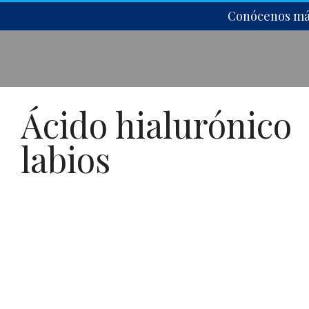
Ir
Conócenos más
al
contenido
Ácido hialurónico
labios