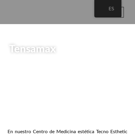
Ir
ES
al
contenido
Tecno E
Cirugía E
Post-O
Cirugía Plásti
Tensamax
En nuestro Centro de Medicina estética Tecno Esthetic