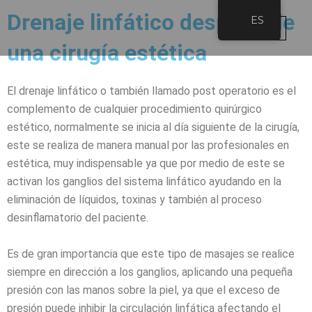
Ir
Drenaje linfático después de
ES
al
contenido
una cirugía estética
Tecno E
Cirugía E
Post-O
Cirugía Plásti
El drenaje linfático o también llamado post operatorio es el
complemento de cualquier procedimiento quirúrgico
estético, normalmente se inicia al día siguiente de la cirugía,
este se realiza de manera manual por las profesionales en
estética, muy indispensable ya que por medio de este se
activan los ganglios del sistema linfático ayudando en la
eliminación de líquidos, toxinas y también al proceso
desinflamatorio del paciente.
Es de gran importancia que este tipo de masajes se realice
siempre en dirección a los ganglios, aplicando una pequeña
presión con las manos sobre la piel, ya que el exceso de
presión puede inhibir la circulación linfática afectando el