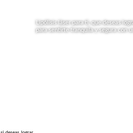
Lipólisis láser para ti, que deseas log
para sentirte tranquila y segura con 
 si deseas lograr