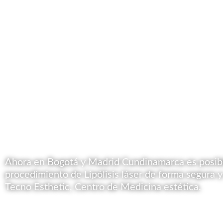
Ahora en Bogotá y Madrid Cundinamarca es posible
procedimiento de Lipólisis láser de forma segura y
Tecno Esthetic, Centro de Medicina estética.