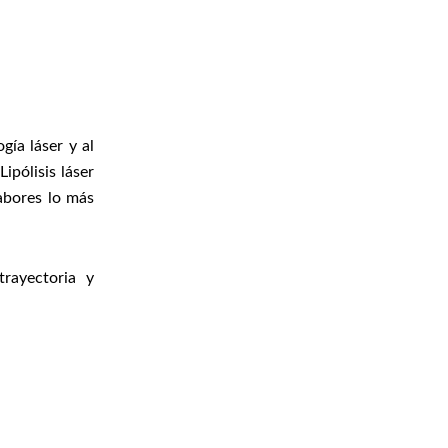
gía láser y al
ipólisis láser
abores lo más
trayectoria y