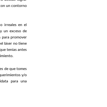
 con un contorno
 irreales en el
ay un exceso de
da para promover
el láser no tiene
 que tenías antes
imiento.
tes de que tomes
equerimientos y/o
idata para una