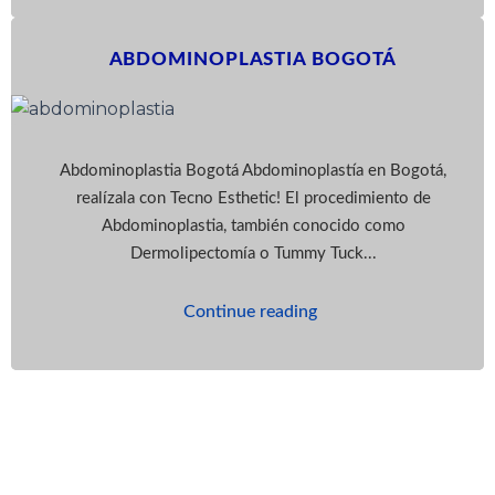
ABDOMINOPLASTIA BOGOTÁ
Abdominoplastia Bogotá Abdominoplastía en Bogotá,
realízala con Tecno Esthetic! El procedimiento de
Abdominoplastia, también conocido como
Dermolipectomía o Tummy Tuck...
Continue reading