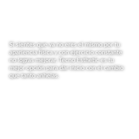
Si sientes que ya no eres el mismo por tu
apariencia física y con ejercicio constante
no logras mejorar, Tecno Esthetic es tu
mejor opción para dar inicio con el cambio
que tanto anhelas.