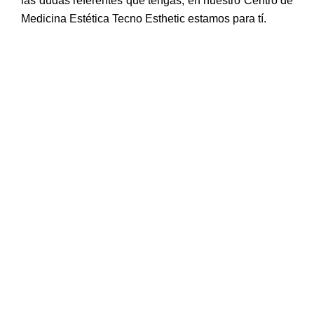
las dudas referentes que tengas, en nuestro Centro de
Medicina Estética Tecno Esthetic estamos para tí.