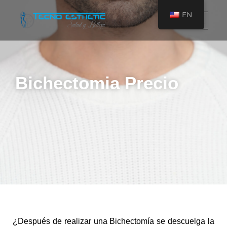
Skip
EN
to
content
Tecno Esth
Cosmetic Su
Post-Operative Care
Plastic Surgery In
Bichectomia Precio
¿Después de realizar una Bichectomía se descuelga la