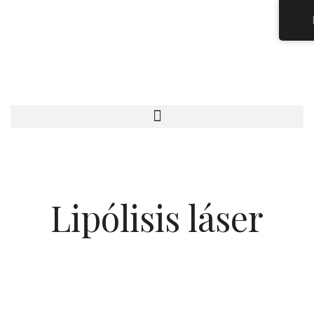
Ir
al
contenido
Lipólisis láser