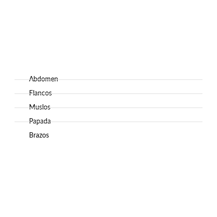
Abdomen
Flancos
Muslos
Papada
Brazos