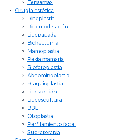
Tensamax
Cirugía estética
Rinoplastia
Rinomodelación
Lipopapada
Bichectomia
Mamoplastia
Pexia mamaria
Blefaroplastia
Abdominoplastia
Braquioplastia
Liposucción
Lipoescultura
BBL
Otoplastia
Perfilamiento facial
Sueroterapia