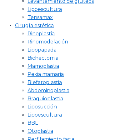
Levantamiento de glúteos
Lipoescultura
Tensamax
Cirugía estética
Rinoplastia
Rinomodelación
Lipopapada
Bichectomia
Mamoplastia
Pexia mamaria
Blefaroplastia
Abdominoplastia
Braquioplastia
Liposucción
Lipoescultura
BBL
Otoplastia
Perfilamiento facial