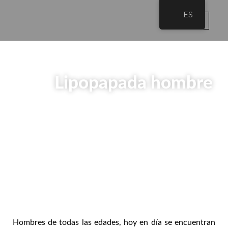
Ir
ES
al
contenido
Tecno E
Cirugía E
Post-O
Cirugía Plásti
Lipopapada hombre
Hombres de todas las edades, hoy en día se encuentran