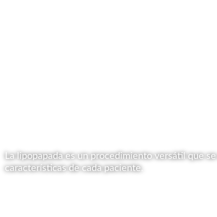
La lipopapada es un procedimiento versátil que se
características de cada paciente.