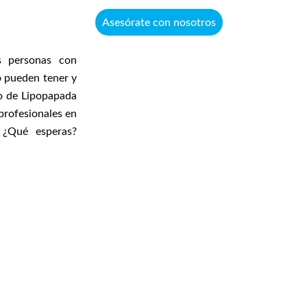
Asesórate con nosotros
s personas con
o pueden tener y
co de Lipopapada
profesionales en
 ¿Qué esperas?