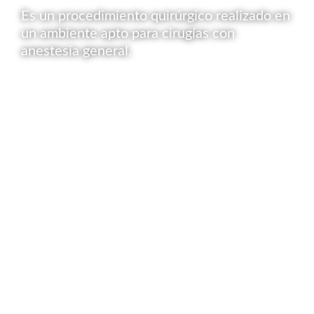
Es un procedimiento quirúrgico realizado en
un ambiente apto para cirugías con
anestesia general.