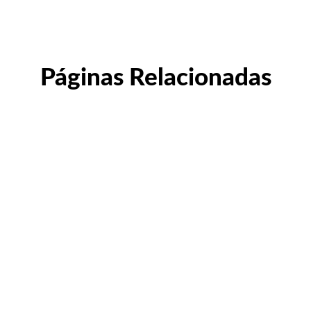
Páginas Relacionadas
MAMOPLASTIA DE AUMENTO PRECIO
Mamoplastia de aumento precio La Mamoplastia de
aumento es un procedimiento quirúrgico estético que
puede tener una duración promedio de...
Leer contenido completo